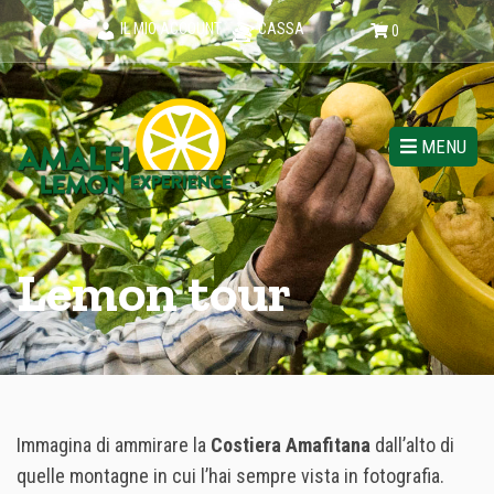
IL MIO ACCOUNT
CASSA
0
MENU
Lemon tour
Immagina di ammirare la
Costiera Amafitana
dall’alto di
quelle montagne in cui l’hai sempre vista in fotografia.