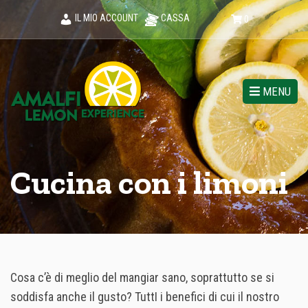
IL MIO ACCOUNT
CASSA
0
MENU
Cucina con i limoni
Cosa c’è di meglio del mangiar sano, soprattutto se si
soddisfa anche il gusto? TuttI i benefici di cui il nostro